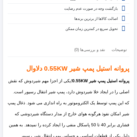
بازگشت وجه در صورت عدم رضایت
اصالت کالاها از برترین برندها
تحویل سریع در کمترین زمان ممکن
توضیحات
نقد و بررسی‌ها (0)
پروانه استیل پمپ شیر
0.55KW
دلاوال
پروانه استیل پمپ شیر 0.55KW؛
یکی از اجزا مهم شیردوش که نقش
اصلی را در ایجاد خلا شیردوش دارد، پمپ شیر انتقال رسیور است.
که این پمپ توسط یک الکتروموتور به راه اندازی می شود. ذغال پمپ
شیر امکان نفوذ هرگونه هوای خارج از مدار دستگاه شیردوشی که
فشاری برابر 40 تا 50 پاسکال منفی را ایجاد کرده را نمیدهد. به همین
دلیل یکی از قطعات اساسی و حساس پمپ انتقال شیر رسیور