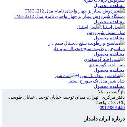
شیرنوش بره 0/5 لیتری
مشاهده محصول
دستگاه شیردوش سیار بز چهار واحدی تامام مدل TMG 2212
مشاهده محصول
شل استیل شیردوش
مشاهده محصول
دماسنج و رطوبت سنج دیجیتال سیم دار
مشاهده محصول
پنس اخته گوسفندی
مشاهده محصول
شاه شیر مدل تک سوراخ استیل
مشاهده محصول
بازگشت به بالا
دفتر مرکزی : تهران، میدان توحید، خیابان توحید ، خیابان طوسی،
پلاک 158، واحد2
09123801440
درباره ایران دامدار