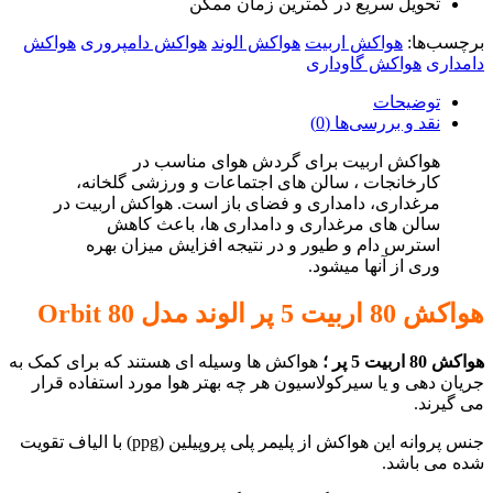
تحویل سریع در کمترین زمان ممکن
برچسب‌ها:
هواکش اربیت
هواکش الوند
هواکش دامپروری
هواکش
دامداری
هواکش گاوداری
توضیحات
نقد و بررسی‌ها (0)
هواکش اربیت برای گردش هوای مناسب در
کارخانجات ، سالن های اجتماعات و ورزشی گلخانه،
مرغداری، دامداری و فضای باز است. هواکش اربیت در
سالن های مرغداری و دامداری ها، باعث کاهش
استرس دام و طیور و در نتیجه افزایش میزان بهره
وری از آنها میشود.
هواکش 80 اربیت 5 پر الوند مدل Orbit 80
هواکش 80 اربیت 5 پر ؛
هواکش ها وسیله ای هستند که برای کمک به
جریان دهی و یا سیرکولاسیون هر چه بهتر هوا مورد استفاده قرار
می گیرند.
جنس پروانه این هواکش از پلیمر پلی پروپیلین (ppg) با الیاف تقویت
شده می باشد.