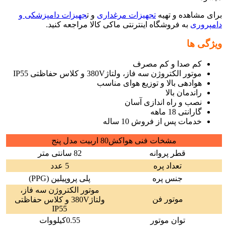
برای مشاهده و تهیه
تجهیزات مرغداری
و ت
جهیزات دامپزشکی و
دامپروری
به فروشگاه اینترنتی ماکی کالا مراجعه کنید.
ویژگی ها
کم صدا و کم مصرف
موتور الکتروژن سه فاز، ولتاژ380V و کلاس حفاظتی IP55
هوادهی بالا و توزیع هوای مناسب
راندمان بالا
نصب و راه اندازی آسان
گارانتی 18 ماهه
خدمات پس از فروش 10 ساله
مشخات فنی هواکش80 اربیت مدل پنج
قطر پروانه
82 سانتی متر
تعداد پره
5 عدد
جنس پره
پلی پروپیلین (PPG)
موتور الکتروژن سه فاز،
موتور فن
ولتاژ380V و کلاس حفاظتی
IP55
توان موتور
0.55کیلووات