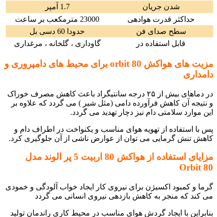
شدن جریان
1.7 آمپر
حداکثر قدرت هوادهی
23000 مترمکعب بر ساعت
سطح صدای فن
حدودا 60 دسی بل
قابل استفاده در
گاوداری ، گلخانه ، مرغداری
مزیت های هواکش 80 orbit برای محیط های دامپروری و
دامداری
در دماهای بیش از ۲۵ درجه سانتیگراد باعث کاهش مصرف خوراک
و نتیجه آن کاهش فرآورده دامی (مثل شیر ) می گردد که علاوه بر
این موارد سلامتی دام نیز دچار تهدید می گردد.
پس با استفاده از تهویه هوای مناسب و یکنواخت در اطراف دام و
کاهش تنش گرمایی می توان از عوارض ناشی از آن جلوگیری کرد.
مزایای استفاده از
هواکش 80 اربیت 5 پر الوند مدل
Orbit 80
گرما و کمبود اکسیژن برای نیروی کار ایجاد خواب آلودگی و خمودی
می کند که منجر به کاهش بازدهی نیروی انسانی می گردد
بنابراین با ایجاد گردش هوای مناسب در محیط کاری راندمان تولید