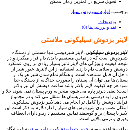
تحویل سریع در کمترین زمان ممکن
برچسب:
لوازم شیردوش سیار
توضیحات
نقد و بررسی‌ها (0)
لاینر بزدوش سیلیکونی ملاستی
لاینر بزدوش سیلیکونی
؛
لاینر شیردوشی تنها قسمتی از دستگاه
شیردوش است که در تماس مستقیم با بدن دام قرار میگیرد و در
نتیجه کیفیت و ویژگی های لاینر تاثیر بسیار زیادی بر روی عملکرد
دوشش و سلامت دام دارد.
با استفاده از این لاینرها عبور شیر از
داخل آن قابل مشاهده است. و هنگام تمام شدن شیر هر یک از
پستان ها می توان آن پستان را بصورت جداگانه از دستگاه جدا
نمود.
هر چه کیفیت لاینر بالاتر باشد ساعت دوشش آن نیز بالاتر
است؛ یعنی دیرتر پاره می شود، منجر به ورم پستان نمی شود، خلا و
ضربان را به درستی به سرپستان ها منتقل می کند و در مجموع
فرایند دوشش را کامل تر انجام می دهد.لاینر بزدوش سیلیکونی
امکان نصب روی شیردوش های سیار را دارد.لازم به ذکر است این
لاینر با پستان بز و گوسفند تماس مستقیم دارد.و دارای انعطاف
پذیری و نرمی بالایی است.
برای مشاهده و تهیه
تجهیزات دامپزشکی و دامپروری
به فروشگاه