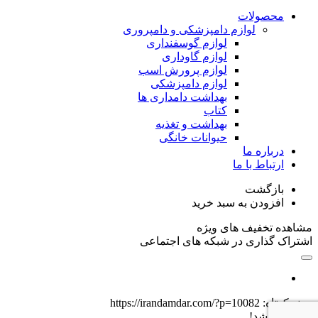
محصولات
لوازم دامپزشکی و دامپروری
لوازم گوسفنداری
لوازم گاوداری
لوازم پرورش اسب
لوازم دامپزشکی
بهداشت دامداری ها
کتاب
بهداشت و تغذیه
حیوانات خانگی
درباره ما
ارتباط با ما
بازگشت
افزودن به سبد خرید
مشاهده تخفیف های ویژه
اشتراک گذاری در شبکه های اجتماعی
پیوند کوتاه:
https://irandamdar.com/?p=10082
پیوند کپی شد!