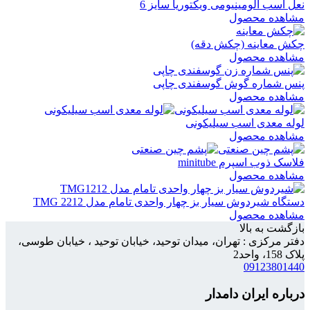
نعل اسب آلومینیومی ویکتوریا سایز 6
مشاهده محصول
چکش معاینه (چکش دقه)
مشاهده محصول
پنس شماره گوش گوسفندی چاپی
مشاهده محصول
لوله معدی اسب سیلیکونی
مشاهده محصول
فلاسک ذوب اسپرم minitube
مشاهده محصول
دستگاه شیردوش سیار بز چهار واحدی تامام مدل TMG 2212
مشاهده محصول
بازگشت به بالا
دفتر مرکزی : تهران، میدان توحید، خیابان توحید ، خیابان طوسی،
پلاک 158، واحد2
09123801440
درباره ایران دامدار