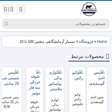
|
Home
»
فروشگاه
»
سمپلر آزمایشگاهی متغییر 100 تا 10
محصولات مرتبط
وکیو
پنس اخته
پنس شستی شی
رکس
لوازم
گوسفندی
علوفه
دار 25 سانت
تکنوشیر
یدکی
خردکن
BJB
پولساتور
سه فاز