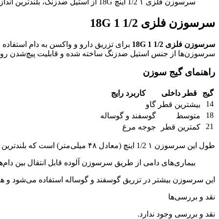
سرسوزن فلزی ۱ 1/2 اینچ 18G از استیل ضدزنگ، بلندترین اندازه سری، مناسب تزریق دارو و واکسن به گوسفند و گوساله.
سرسوزن فلزی 1/2 1 18G
سرسوزن فلزی 1/2 1 18G
برای تزریق دارو و واکسن به دام استفاد
سرسوزن‌ها از جنس استیل ضدزنگ ساخته شده و قابلیت پیچ‌شدن روی س
راهنمای گیج سوزن
گیج
قطر داخلی
کاربرد رایج
14
بیشترین قطر
گاو
18
متوسط
گوسفند و گوساله
21
کمترین قطر
جوجه مرغ
طول این سرسوزن ۱ 1/2 اینچ (معادل ۴۸ میلی‌متر) است که بلندترین اندازه موجود در بازار محسوب می‌شود؛ اعداد روی بسته‌بندی از 1/4 اینچ (۸ میل، کوتاه‌ترین) تا 1 1/2 اینچ (۴۸ میل، بلندترین) متغیرند.
بیماری‌های دامی از طریق سرسوزن آلوده قابل انتقال بین دام‌ه
این سرسوزن بیشتر در تزریق گوسفند و گوساله استفاده می‌شود و هر جعبه شامل ۱۲ بسته ۱۲ عددی (۱۴۴ عدد، یک قراص) است. این م
نقد و بررسی‌ها
نقد و بررسی وجود ندارد.