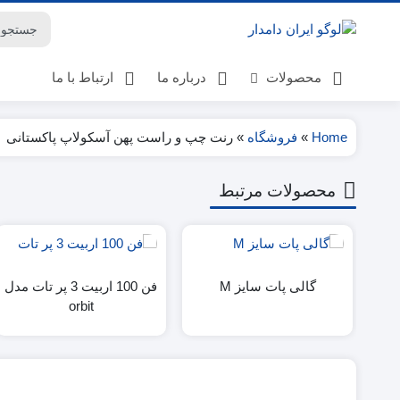
محصولات
درباره ما
ارتباط با ما
Home
»
فروشگاه
»
رنت چپ و راست پهن آسکولاپ پاکستانی
لوازم گوسفنداری
محصولات مرتبط
لوازم گاوداری
لوازم پرورش اسب
لوازم دامپزشکی
بهداشت دامداری ها
گالی پات سایز M
فن 100 اربیت 3 پر تات مدل
کتاب
orbit
بهداشت و تغذیه
حیوانات خانگی