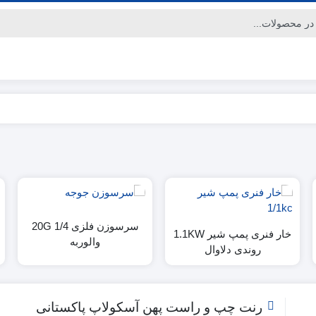
سرسوزن فلزی 1/4 20G
خار فنری پمپ شیر 1.1KW
والوربه
روندی دلاوال
رنت چپ و راست پهن آسکولاپ پاکستانی