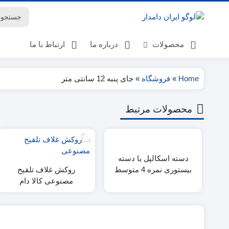
محصولات
درباره ما
ارتباط با ما
Home
»
فروشگاه
»
جای پنبه 12 سانتی متر
لوازم گوسفنداری
محصولات مرتبط
لوازم گاوداری
لوازم پرورش اسب
لوازم دامپزشکی
بهداشت دامداری ها
دسته اسکالپل یا دسته
کتاب
بیستوری نمره 4 متوسط
روکش غلاف تلقیح
بهداشت و تغذیه
مصنوعی کالا دام
حیوانات خانگی