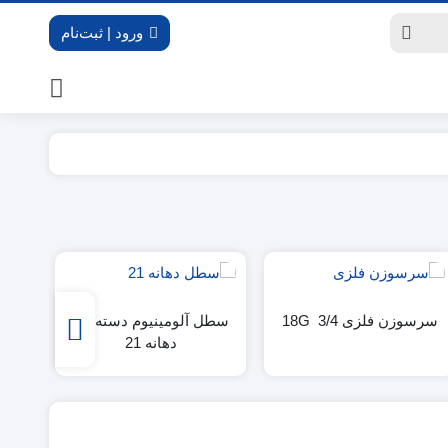
ورود | ثبت‌نام
سرسوزن فلزی 3/4 18G
سطل آلومینیوم دسته دار
جرمی
دهانه 21
کنن