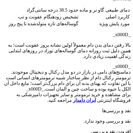
دمای طبیعی گاو نر و ماده
حدود 38.5 درجه سانتی‌گراد
کاربرد اصلی
تشخیص زودهنگام عفونت و تب
مورد پایش ویژه
گوساله‌های تازه متولدشده تا پنج روز
_x000D_
بالا رفتن دمای بدن دام معمولاً اولین نشانه بروز عفونت است؛ به
همین دلیل ثبت روزانه دمای گوساله‌های نوزاد در روزهای ابتدایی
زندگی اهمیت زیادی دارد.
_x000D_
دماسنج‌های دامی در بازار در دو مدل رکتال و دیجیتال موجودند.
ترمومتر رکتال دام از نظر ساختار شبیه ترمومترهای انسانی است
با این تفاوت که پهنای بدنه آن برای دام بزرگ‌تر است؛ مایع داخل آن
الکل یا جیوه بوده و ساخت چین و آلمان است._x000D_
برای مشاهده و خرید ترمومتر و سایر تجهیزات دامپزشکی به
فروشگاه اینترنتی
ایران دامدار
مراجعه کنید.
نقد و بررسی‌ها
نقد و بررسی وجود ندارد.
افزودن نقد و بررسی