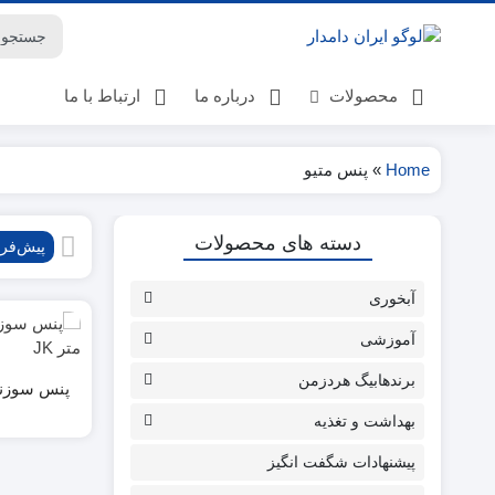
محصولات
درباره ما
ارتباط با ما
Home
»
پنس متیو
لوازم گوسفنداری
دسته های محصولات
لوازم گاوداری
پیش‌ف
لوازم پرورش اسب
آبخوری
لوازم دامپزشکی
بهداشت دامداری ها
آموزشی
کتاب
برندهابیگ هردزمن
بهداشت و تغذیه
حیوانات خانگی
بهداشت و تغذیه
پیشنهادات شگفت انگیز