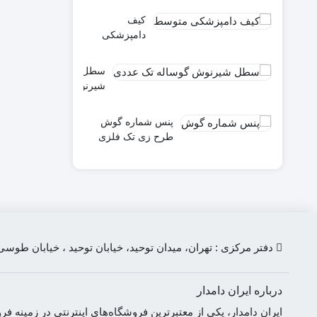
کیف
دامپزشکی
متوسط قهوه
ای
سطل
شیرنوش
گوساله
تک
پنس شماره گوش
عددی
طرح زی تک فلزی
دفتر مرکزی : تهران، میدان توحید، خیابان توحید ، خیابان طوسی، پلاک 158
درباره ایران دامدار
ایران دامدار، یکی از معتبرترین فروشگاه‌های اینترنتی در زمین