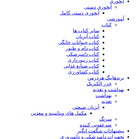
آبخوری
آبخوری دستی
آبخوری دستی کامل
آموزشی
کتاب
سایر کتاب ها
کتاب آبزیان
کتاب حیوانات خانگی
کتاب دام و طیور
کتاب دامپزشکی
کتاب زنبورداری
کتاب صنایع غذایی
کتاب کشاورزی
برندهابیگ هردزمن
خزر الکتریک
بهداشت و تغذیه
بهداشت
تغذیه
آبزیان صنعتی
مکمل های ویتامینه و معدنی
سرنگ
ضدعفونی کننده
پیشنهادات شگفت انگیز
تجهیزات دامپزشکی و دامپروری