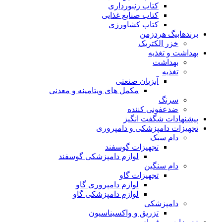
کتاب زنبورداری
کتاب صنایع غذایی
کتاب کشاورزی
برندهابیگ هردزمن
خزر الکتریک
بهداشت و تغذیه
بهداشت
تغذیه
آبزیان صنعتی
مکمل های ویتامینه و معدنی
سرنگ
ضدعفونی کننده
پیشنهادات شگفت انگیز
تجهیزات دامپزشکی و دامپروری
دام سبک
تجهیزات گوسفند
لوازم دامپزشکی گوسفند
دام سنگین
تجهیزات گاو
لوازم دامپروری گاو
لوازم دامپزشکی گاو
دامپزشکی
تزریق و واکسیناسیون