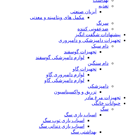
بهداشت
تغذیه
آبزیان صنعتی
مکمل های ویتامینه و معدنی
سرنگ
ضدعفونی کننده
پیشنهادات شگفت انگیز
تجهیزات دامپزشکی و دامپروری
دام سبک
تجهیزات گوسفند
لوازم دامپزشکی گوسفند
دام سنگین
تجهیزات گاو
لوازم دامپروری گاو
لوازم دامپزشکی گاو
دامپزشکی
تزریق و واکسیناسیون
تجهیزات مرغ مادر
حیوانات خانگی
سگ
اسباب بازی سگ
اسباب بازی توپ سگ
اسباب بازی دندانی سگ
بهداشتی سگ