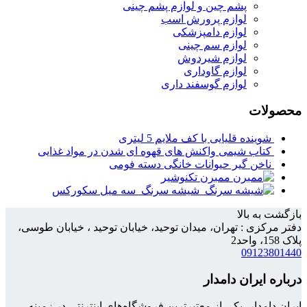
پشم چین و لوازم پشم چینی
لوازم پرورش اسب
لوازم دامپزشکی
لوازم سم چینی
لوازم شیردوش
لوازم گاوداری
لوازم گوسفند داری
محصولات
شوینده قلیایی با کف ملایم 5 لیتری
کتاب شیمی واکنش های قهوه ای شدن در مواد غذایی
ناخن گیر حیوانات خانگی دسته فومی
ممبرن تکنوشیر
شیشه سرنگ سه میل سکورکس
بازگشت به بالا
دفتر مرکزی : تهران، میدان توحید، خیابان توحید ، خیابان طوسی،
پلاک 158، واحد2
09123801440
درباره ایران دامدار
ایران دامدار، یکی از معتبرترین فروشگاه‌های اینترنتی در زمینه