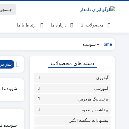
محصولات
درباره ما
ارتباط با ما
Home
»
شوینده
لوازم گوسفنداری
دسته های محصولات
لوازم گاوداری
پیش‌ف
لوازم پرورش اسب
آبخوری
لوازم دامپزشکی
بهداشت دامداری ها
آموزشی
کتاب
برندهابیگ هردزمن
بهداشت و تغذیه
حیوانات خانگی
بهداشت و تغذیه
پیشنهادات شگفت انگیز