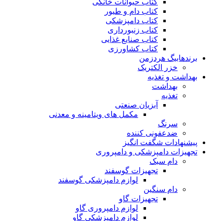
کتاب حیوانات خانگی
کتاب دام و طیور
کتاب دامپزشکی
کتاب زنبورداری
کتاب صنایع غذایی
کتاب کشاورزی
برندهابیگ هردزمن
خزر الکتریک
بهداشت و تغذیه
بهداشت
تغذیه
آبزیان صنعتی
مکمل های ویتامینه و معدنی
سرنگ
ضدعفونی کننده
پیشنهادات شگفت انگیز
تجهیزات دامپزشکی و دامپروری
دام سبک
تجهیزات گوسفند
لوازم دامپزشکی گوسفند
دام سنگین
تجهیزات گاو
لوازم دامپروری گاو
لوازم دامپزشکی گاو