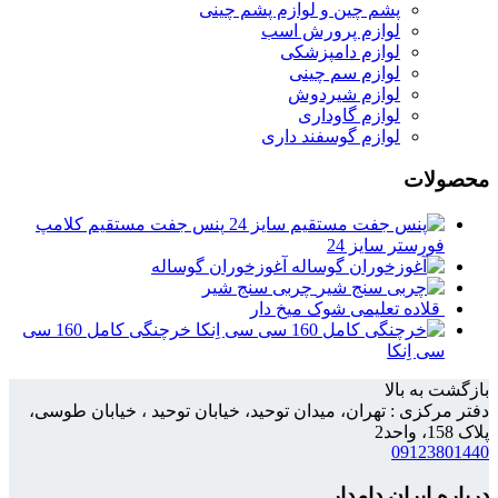
پشم چین و لوازم پشم چینی
لوازم پرورش اسب
لوازم دامپزشکی
لوازم سم چینی
لوازم شیردوش
لوازم گاوداری
لوازم گوسفند داری
محصولات
پنس جفت مستقیم کلامپ
فورستر سایز 24
آغوزخوران گوساله
چربی سنج شیر
قلاده تعلیمی شوک میخ دار
خرچنگی کامل 160 سی
سی اِنکا
بازگشت به بالا
دفتر مرکزی : تهران، میدان توحید، خیابان توحید ، خیابان طوسی،
پلاک 158، واحد2
09123801440
درباره ایران دامدار