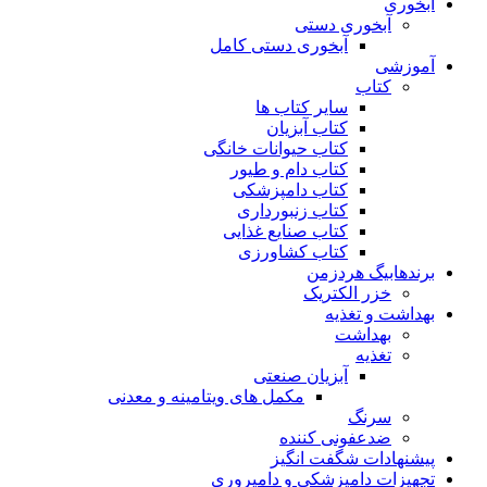
آبخوری
آبخوری دستی
آبخوری دستی کامل
آموزشی
کتاب
سایر کتاب ها
کتاب آبزیان
کتاب حیوانات خانگی
کتاب دام و طیور
کتاب دامپزشکی
کتاب زنبورداری
کتاب صنایع غذایی
کتاب کشاورزی
برندهابیگ هردزمن
خزر الکتریک
بهداشت و تغذیه
بهداشت
تغذیه
آبزیان صنعتی
مکمل های ویتامینه و معدنی
سرنگ
ضدعفونی کننده
پیشنهادات شگفت انگیز
تجهیزات دامپزشکی و دامپروری