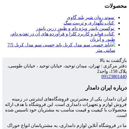
محصولات
سوند روان شیر بلند گاوی
کتاب نگهداری و تربیت سگ
توکسین بایندر ویژه دام و طیور زرین بایندر
کتاب فواید و کاربرد کلزا و فرآورده های آن در تغذیه دام،
طیور و آبزیان
باند چسبی سم مدل کربل 7/5
سانتی متر
بازگشت به بالا
دفتر مرکزی : تهران، میدان توحید، خیابان توحید ، خیابان طوسی،
پلاک 158، واحد2
09123801440
درباره ایران دامدار
ایران دامدار، یکی از معتبرترین فروشگاه‌های اینترنتی در زمینه
فروش لوازم و تجهیزات دامداری است. این فروشگاه با هدف ارائه
محصولات با کیفیت و قیمت مناسب به مشتریان خود تاسیس شده
است.
ما در فروشگاه آنلاین لوازم دامداری، به مشتریانمان انواع خوراک