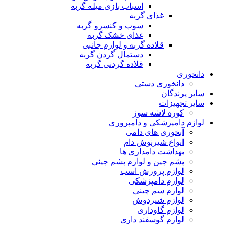
اسباب بازی میله گربه
غذای گربه
سوپ و کنسرو گربه
غذای خشک گربه
قلاده گربه و لوازم جانبی
دستمال گردن گربه
قلاده گردنی گربه
دانخوری
دانخوری دستی
سایر پرندگان
سایر تجهیزات
کوره لاشه سوز
لوازم دامپزشکی و دامپروری
آبخوری های دامی
انواع شیرنوش دام
بهداشت دامداری ها
پشم چین و لوازم پشم چینی
لوازم پرورش اسب
لوازم دامپزشکی
لوازم سم چینی
لوازم شیردوش
لوازم گاوداری
لوازم گوسفند داری