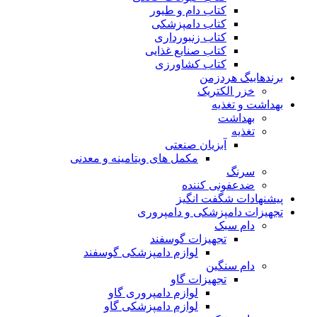
کتاب دام و طیور
کتاب دامپزشکی
کتاب زنبورداری
کتاب صنایع غذایی
کتاب کشاورزی
برندهابیگ هردزمن
خزر الکتریک
بهداشت و تغذیه
بهداشت
تغذیه
آبزیان صنعتی
مکمل های ویتامینه و معدنی
سرنگ
ضدعفونی کننده
پیشنهادات شگفت انگیز
تجهیزات دامپزشکی و دامپروری
دام سبک
تجهیزات گوسفند
لوازم دامپزشکی گوسفند
دام سنگین
تجهیزات گاو
لوازم دامپروری گاو
لوازم دامپزشکی گاو