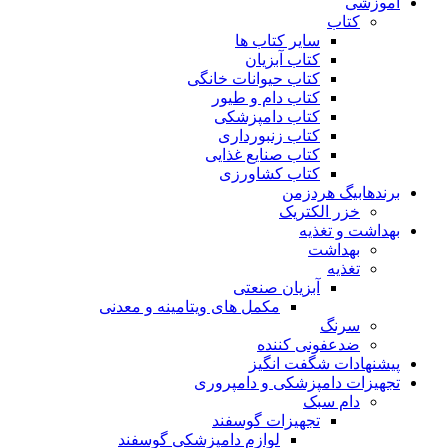
آموزشی
کتاب
سایر کتاب ها
کتاب آبزیان
کتاب حیوانات خانگی
کتاب دام و طیور
کتاب دامپزشکی
کتاب زنبورداری
کتاب صنایع غذایی
کتاب کشاورزی
برندهابیگ هردزمن
خزر الکتریک
بهداشت و تغذیه
بهداشت
تغذیه
آبزیان صنعتی
مکمل های ویتامینه و معدنی
سرنگ
ضدعفونی کننده
پیشنهادات شگفت انگیز
تجهیزات دامپزشکی و دامپروری
دام سبک
تجهیزات گوسفند
لوازم دامپزشکی گوسفند