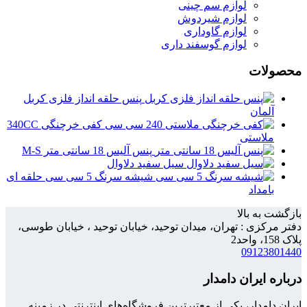
لوازم سم چینی
لوازم شیردوش
لوازم گاوداری
لوازم گوسفند داری
محصولات
پنس حلقه انداز فلزی کربل
آلمان
کفی خرچنگی 340CC
ملاستی
پنس آلیس 18 سانتی متر M-S
سیل سفید دلاوال
شیشه سرنگ 5 سی سی حلقه ای
بامداد
بازگشت به بالا
دفتر مرکزی : تهران، میدان توحید، خیابان توحید ، خیابان طوسی،
پلاک 158، واحد2
09123801440
درباره ایران دامدار
ایران دامدار، یکی از معتبرترین فروشگاه‌های اینترنتی در زمینه