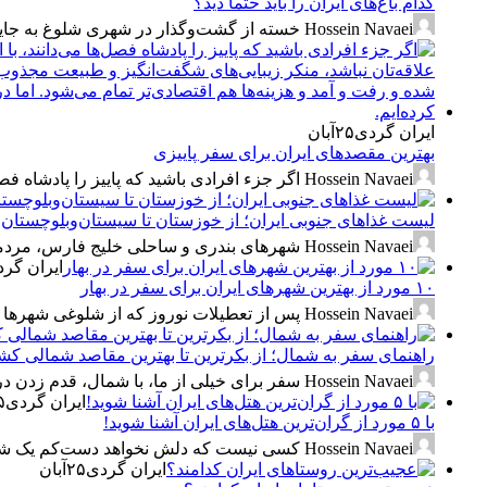
کدام باغ‌های ایران را باید حتما دید؟
Hossein Navaei
خسته از گشت‌وگذار در شهری شلوغ به جایی 
ایران گردی
۲۵
آبان
بهترین مقصدهای ایران برای سفر پاییزی
Hossein Navaei
اگر جزء افرادی باشید که پاییز را پادشاه فص
لیست غذاهای جنوبی ایران؛ از خوزستان تا سیستان‌وبلوچستان
Hossein Navaei
شهرهای بندری و ساحلی خلیج فارس، مردمانی 
ایران گر
۱۰ مورد از بهترین شهرهای ایران برای سفر در بهار
Hossein Navaei
پس از تعطیلات نوروز که از شلوغی شهرها و 
راهنمای سفر به شمال؛ از بکرترین تا بهترین مقاصد شمالی کش
Hossein Navaei
سفر برای خیلی از ما، با شمال، قدم زدن در
ایران گردی
۵
با ۵ مورد از گران‌ترین هتل‌های ایران آشنا شوید!
Hossein Navaei
کسی نیست که دلش نخواهد دست‌کم یک شب مث
ایران گردی
۲۵
آبان