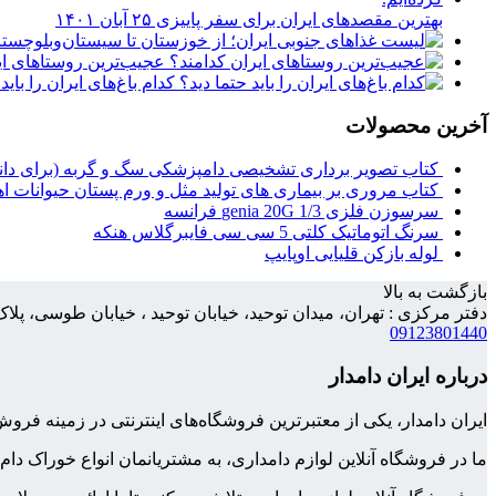
بهترین مقصدهای ایران برای سفر پاییزی
۲۵ آبان ۱۴۰۱
عجیب‌ترین روستاهای ای
کدام باغ‌های ایران را باید
آخرین محصولات
کتاب تصویر برداری تشخیصی دامپزشکی سگ و گربه (برای دا
کتاب مروری بر بیماری های تولید مثل و ورم پستان حیوانات ا
سرسوزن فلزی 1/3 genia 20G فرانسه
سرنگ اتوماتیک کلتی 5 سی سی فایبرگلاس هنکه
لوله بازکن قلیایی اوپایپ
بازگشت به بالا
دفتر مرکزی : تهران، میدان توحید، خیابان توحید ، خیابان طوسی، پلاک 158، واحد
09123801440
درباره ایران دامدار
ایران دامدار، یکی از معتبرترین فروشگاه‌های اینترنتی در زمینه 
ما در فروشگاه آنلاین لوازم دامداری، به مشتریانمان انواع خوراک دام